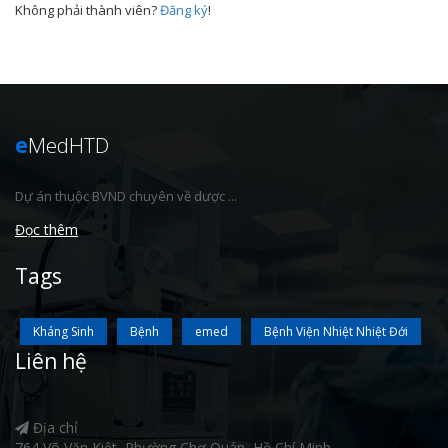
Không phải thành viên?
Đăng ký
!
e
MedHTD
Dự án thuộc BVND chuyên về dược ...
Đọc thêm
Tags
Kháng Sinh
Bệnh
emed
Bệnh Viện Nhiệt Nhiệt Đới
Liên hệ
Địa chỉ
764 Võ Văn Kiệt, Phường Chợ Quán, Hồ Chí Minh