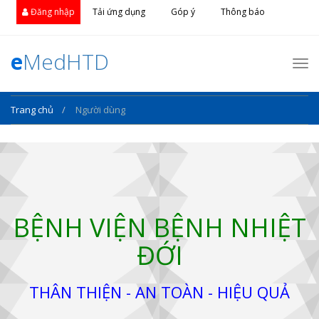
Đăng nhập
Tải ứng dụng
Góp ý
Thông báo
e
MedHTD
Nav
Trang chủ
Người dùng
BỆNH VIỆN BỆNH NHIỆT
ĐỚI
THÂN THIỆN - AN TOÀN - HIỆU QUẢ