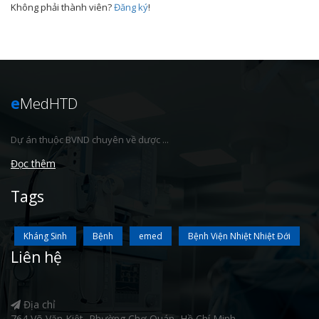
Không phải thành viên?
Đăng ký
!
e
MedHTD
Dự án thuộc BVND chuyên về dược ...
Đọc thêm
Tags
Kháng Sinh
Bệnh
emed
Bệnh Viện Nhiệt Nhiệt Đới
Liên hệ
Địa chỉ
764 Võ Văn Kiệt, Phường Chợ Quán, Hồ Chí Minh