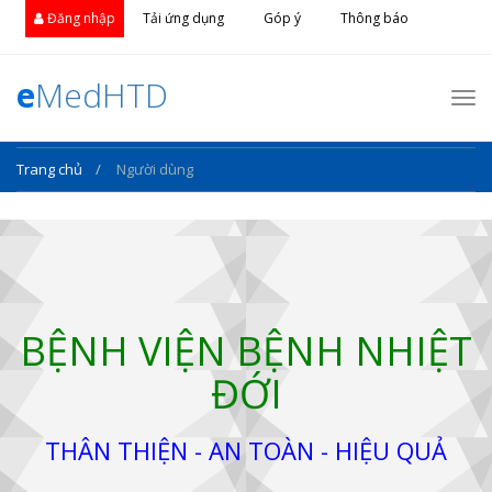
Đăng nhập
Tải ứng dụng
Góp ý
Thông báo
e
MedHTD
Nav
Trang chủ
Người dùng
BỆNH VIỆN BỆNH NHIỆT
ĐỚI
THÂN THIỆN - AN TOÀN - HIỆU QUẢ