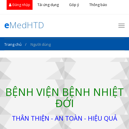
Đăng nhập
Tải ứng dụng
Góp ý
Thông báo
e
MedHTD
Nav
Trang chủ
Người dùng
BỆNH VIỆN BỆNH NHIỆT
ĐỚI
THÂN THIỆN - AN TOÀN - HIỆU QUẢ