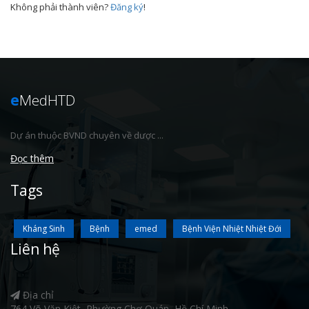
Không phải thành viên?
Đăng ký
!
e
MedHTD
Dự án thuộc BVND chuyên về dược ...
Đọc thêm
Tags
Kháng Sinh
Bệnh
emed
Bệnh Viện Nhiệt Nhiệt Đới
Liên hệ
Địa chỉ
764 Võ Văn Kiệt, Phường Chợ Quán, Hồ Chí Minh