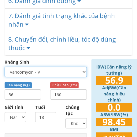
6. Đánh giá dinh dưỡng
7. Đánh giá tình trạng khác của bệnh
nhân
8. Chuyển đổi, chỉnh liều, tốc độ dùng
thuốc
Kháng Sinh
IBW(Cân nặng lý
tưởng)
56.9
Cân nặng (kg)
Chiều cao (cm)
AdjBW(Cân
nặng hiệu
chỉnh)
0.0
Giới tính
Tuổi
Chủng
tộc
ABW/IBW(%)
98.45
BMI
Bình