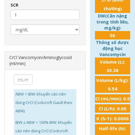
21.87
(
SCR
thường
)
DW(Cân nặng
trong tính liều,
mg/kg)
56
Thông số dược
động học
Vancomycin
CrCl Vancomycin/Aminoglycosid
Volume (L):
(ml/min)
30.38
Volume (L/kg):
0.54
ABW < IBW: khuyến cáo nên
Cl (mL/min):
0.0
dùng CrCl (Cockcroft Gault theo
Cl (L/h):
0.00
ABW)
K (h-1):
0.0000
IBW ≤ ABW < 130% IBW: khuyến
Half-life (h):
cáo nên dùng CrCl (Cockcroft