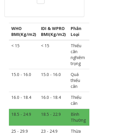
WHO
IDI & WPRO
Phân
BMI(Kg/m2)
BMI(Kg/m2)
Loại
< 15
< 15
Thiếu
cân
nghiêm
trọng
15.0 - 16.0
15.0 - 16.0
Quá
thiếu
cân
16.0 - 18.4
16.0 - 18.4
Thiếu
cân
18.5 - 24.9
18.5 - 22.9
Bình
Thường
25 - 29.9
23 - 24.9
Thừa