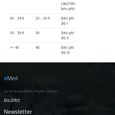
cân(Tiền
béo phì)
30 - 34.9
25 - 29.9
Béo phì
độ I
35 - 39.9
30
Béo phì
độ II
>= 40
40
Béo phì
độ III
e
Med
Dự án thuộc BVND chuyên về dược ...
Đọc thêm
Newsletter