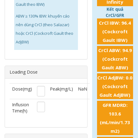
Infinity
Gault theo IBW)
Kết quả
CrCl/GFR
ABW ≥ 130% IBW: khuyến cáo
CrCl IBW:
96.4
nên dùng CrCl (theo Salazar)
(
Cockcroft
hoặc CrCl (Cockcroft Gault theo
Gault IBW
)
AdjBW)
CrCl ABW:
94.9
(
Cockcroft
Gault ABW
)
Loading Dose
CrCl AdjBW:
0.0
(
Cockcroft
Dose(mg)
Peak(mg/L)
NaN
Gault AdjBW
)
Influsion
GFR MDRD:
Time(h)
103.6
(mL/min/1.73
m2)