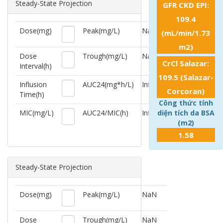
Steady-State Projection
GFR CKD EPI:
109.4
Dose(mg)
Peak(mg/L)
NaN
(mL/min/1.73
m2)
Dose
Trough(mg/L)
NaN
CrCl Salazar:
Interval(h)
109.5
(
Salazar-
Influsion
AUC24(mg*h/L)
Infinity
Corcoran
)
Time(h)
Công thức tính
MIC(mg/L)
AUC24/MIC(h)
Infinity
diện tích da BSA
(m2)
1.58
Steady-State Projection
Dose(mg)
Peak(mg/L)
NaN
Dose
Trough(mg/L)
NaN