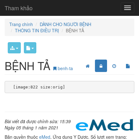
Tham khảo
Trang chính
DÀNH CHO NGƯỜI BỆNH
THÔNG TIN ĐIỀU TRỊ
BỆNH TẢ
BỆNH TẢ
benh-ta
Bài viết đã được chỉnh sửa: 15:39
Ngày 05 tháng 1 năm 2021
Bản quyền thuộc
eMed
, Ứng dụng Y Dược. Số lượt xem trang: