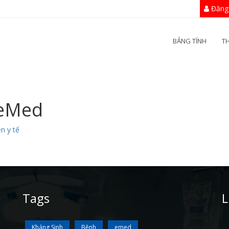
Đăng
BẢNG TÍNH
T
 eMed
n y tế
Tags
L
Kháng Sinh
Bệnh
emed