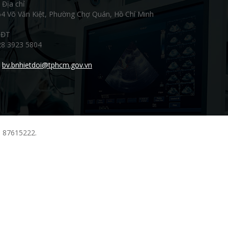
Địa chỉ
64 Võ Văn Kiệt, Phường Chợ Quán, Hồ Chí Minh
ĐT
28 3923 5804
bv.bnhietdoi@tphcm.gov.vn
: 87615222.