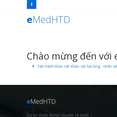
e
MedHTD
Chào mừng đến với
Tiến hành khảo sát Khảo sát hài lòng - nhân viê
e
MedHTD
Dự án thuộc BVND chuyên về dược ...