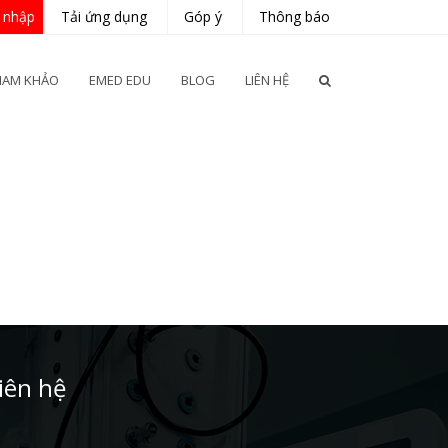
 nhập
Tải ứng dụng
Góp ý
Thông báo
HAM KHẢO
EMED EDU
BLOG
LIÊN HỆ
iên hệ