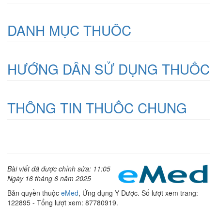
DANH MỤC THUỐC
HƯỚNG DẪN SỬ DỤNG THUỐC
THÔNG TIN THUỐC CHUNG
Bài viết đã được chỉnh sửa: 11:05
Ngày 16 tháng 6 năm 2025
Bản quyền thuộc
eMed
, Ứng dụng Y Dược. Số lượt xem trang:
122895 - Tổng lượt xem: 87780919.