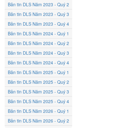
Bản tin DLS Năm 2023 - Quý 2
Bản tin DLS Năm 2023 - Quý 3
Bản tin DLS Năm 2023 - Quý 4
Bản tin DLS Năm 2024 - Quý 1
Bản tin DLS Năm 2024 - Quý 2
Bản tin DLS Năm 2024 - Quý 3
Bản tin DLS Năm 2024 - Quý 4
Bản tin DLS Năm 2025 - Quý 1
Bản tin DLS Năm 2025 - Quý 2
Bản tin DLS Năm 2025 - Quý 3
Bản tin DLS Năm 2025 - Quý 4
Bản tin DLS Năm 2026 - Quý 1
Bản tin DLS Năm 2026 - Quý 2