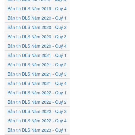
Bản tin DLS Năm 2019 - Quý 4
Bản tin DLS Năm 2020 - Quý 1
Bản tin DLS Năm 2020 - Quý 2
Bản tin DLS Năm 2020 - Quý 3
Bản tin DLS Năm 2020 - Quý 4
Bản tin DLS Năm 2021 - Quý 1
Bản tin DLS Năm 2021 - Quý 2
Bản tin DLS Năm 2021 - Quý 3
Bản tin DLS Năm 2021 - Qúy 4
Bản tin DLS Năm 2022 - Quý 1
Bản tin DLS Năm 2022 - Quý 2
Bản tin DLS Năm 2022 - Quý 3
Bản tin DLS Năm 2022 - Quý 4
Bản tin DLS Năm 2023 - Quý 1