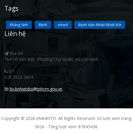
Tags
Kháng Sinh
Bệnh
emed
Bệnh Viện Nhiệt Nhiệt Đới
Liên hệ
Địa chỉ
764 Võ Văn Kiệt, Phường Chợ Quán, Hồ Chí Minh
ĐT
028 3923 5804
bv.bnhietdoi@tphcm.gov.vn
Copyright © 2026 eMedHTD. All Rights Reserved. Số lượt xem trang:
5026 - Tổng lượt xem: 87845438.