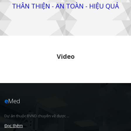
THÂN THIỆN - AN TOÀN - HIỆU QUẢ
Video
e
Med
Dự án thuộc BVND chuyên về dược ...
Đọc thêm