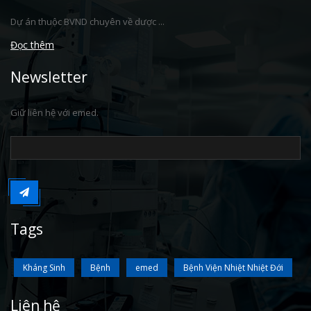
Dự án thuộc BVND chuyên về dược ...
Đọc thêm
Newsletter
Giữ liên hệ với emed.
Tags
Kháng Sinh
Bệnh
emed
Bệnh Viện Nhiệt Nhiệt Đới
Liên hệ