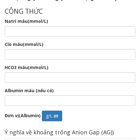
CÔNG THỨC
Natri máu(mmol/L)
Clo máu(mmol/L)
HCO3 máu(mmol/L)
Albumin máu (nếu có)
Đơn vị(Albumin)
g/L
Ý nghĩa về khoảng trống Anion Gap (AG))