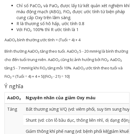
Chỉ số PaCO₂ và PaO₂ được lấy từ kết quản xét nghiệm khí
máu động mạch (ABG), FiO₂ được ước tính từ biện pháp
cung cấp Oxy trên lâm sàng.
R là thương số hô hấp, ước tính 0.8
Với FiO₂ 100% thì R ước tính là 1
AaDO₂ bình thường ước tính = (Tuổi ÷ 4) + 4
Bình thường AaDO₂ tăng theo tuổi. AaDO₂ 5 - 20 mmHg là bình thường
cho đến tuổi trung niên. AaDO₂ cũng bị ảnh hưởng bởi FiO₂. AaDO₂
tăng 5 - 7 mmHg khi FiO₂ tăng mỗi 10%. AaDO₂ ước tính theo tuổi và
FiO₂ = (Tuổi ÷ 4) + 4 + 5[(FiO₂ - 21) ÷ 10]
Ý nghĩa
AaDO₂
Nguyên nhân của giảm Oxy máu
Tăng
Bất thương xứng V/Q (vd: viêm phổi, suy tim sung huyế
Shunt (vd: còn lỗ bầu dục, thông liên nhĩ, dị dạng động-t
Giảm thông khí phế nang (vd: bệnh phổi kẽ[giảm khuếc