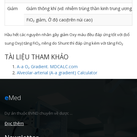
Giảm
Giảm thông khí (vd: nhiễm trùng thần kinh trung ương, bệ
FiO₂ giảm, Ở độ cao(trên núi cao)
Hầu hết các nguyên nhân gây giảm Oxy máu đều đáp ứng tốt với (bổ
sung Oxy) tăng FiO₂, riêng do Shunt thì đáp ứng kém với tăng FiO₂
TÀI LIỆU THAM KHẢO
A-a O₂ Gradient. MDCALC.com
Alveolar-arterial (A-a gradient) Calculator
e
Med
Dự án thuộc BVND chuyên về dược ...
Đọc thêm