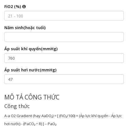
FiO2 (%)
Năm sinh(hoặc tuổi)
Áp suất khí quyển(mmHg)
Áp suất hơi nước(mmHg)
MÔ TẢ CÔNG THỨC
Công thức
A-a O2 Gradient (hay AaDO₂) = [ (FiO₂/100) × (Áp lực khí quyển - Áp lực
hơi nước) - (PaCO₂ ÷ R) ] – PaO₂