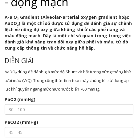
- động mạch
A-a O₂ Gradient (Alveolar-arterial oxygen gradient hoặc
AaDO₂) là một chỉ số được sử dụng để đánh giá sự chênh
lệch về nồng độ oxy giữa không khí ở các phế nang và
máu động mạch. Đây là một chỉ số quan trọng trong việc
đánh giá khả năng trao đổi oxy giữa phổi và máu, từ đó
cung cấp thông tin về chức năng hô hấp.
DIỄN GIẢI
AaDO₂ dùng để đánh giá mức độ Shunt và bất tương xứng thông khí/
tưới máu (V/Q). Trong công thức tính toán này chúng tôi sử dụng áp
lực khí quyển ngang mức mực nước biển 760 mmHg.
PaO2 (mmHg)
PaCO2 (mmHg)